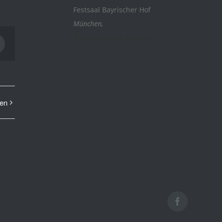
Festsaal Bayrischer Hof
München
,
Google Karte anzeigen
interest
ken
Facebook