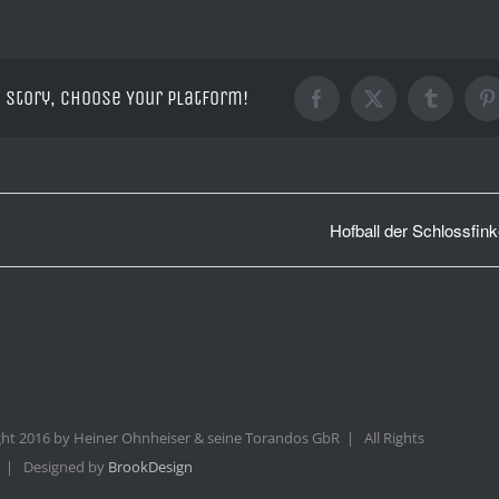
 Story, Choose Your Platform!
Facebook
X
Tumblr
P
Hofball der Schlossfin
ht 2016 by Heiner Ohnheiser & seine Torandos GbR | All Rights
 | Designed by
BrookDesign