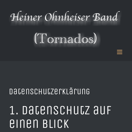
Zum
Inhalt
springen
Datenschutzerklärung
1. Datenschutz auf
einen Blick