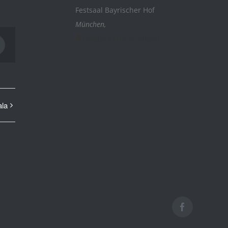
Festsaal Bayrischer Hof
München
,
Google Karte anzeigen
interest
la
Facebook