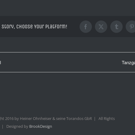
 Story, Choose Your Platform!
Facebook
X
Tumblr
P
l
Tanzga
ht 2016 by Heiner Ohnheiser & seine Torandos GbR | All Rights
 | Designed by
BrookDesign