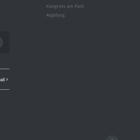
Kongress am Park
Augsburg
,
Google Karte anzeigen
interest
all