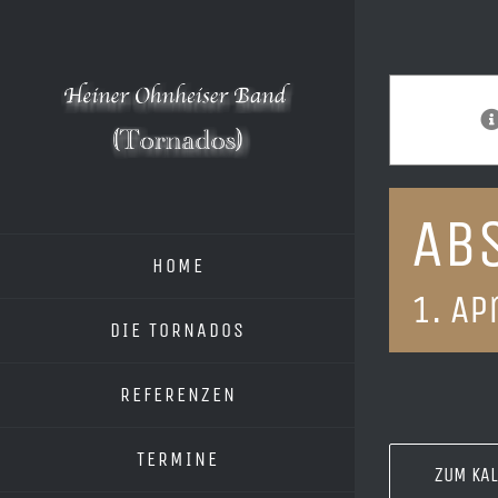
Zum
Inhalt
springen
Ab
HOME
1. Ap
DIE TORNADOS
REFERENZEN
TERMINE
ZUM KA