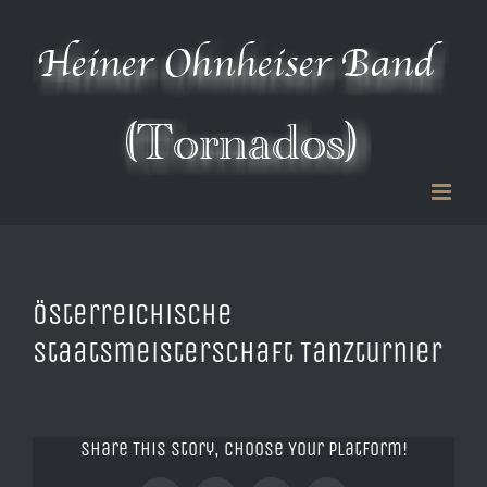
Zum
Inhalt
springen
österreichische
Staatsmeisterschaft Tanzturnier
Share This Story, Choose Your Platform!