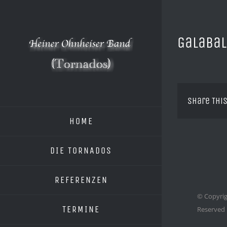
Zum
Inhalt
springen
Galabal
Share This
HOME
DIE TORNADOS
REFERENZEN
© Copyrig
TERMINE
Reserved