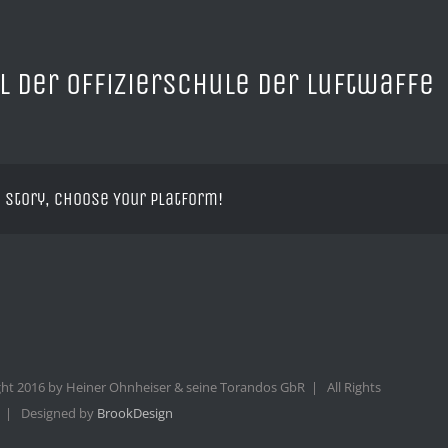
l der Offizierschule der Luftwaffe
 Story, Choose Your Platform!
ht 2016 by Heiner Ohnheiser & seine Torandos GbR | All Rights
 | Designed by
BrookDesign